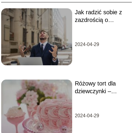
Jak radzić sobie z
zazdrością o
sukcesy innych –
skuteczne strategie i
porady
2024-04-29
Różowy tort dla
dziewczynki –
pomysły na
wyjątkowe wypieki
2024-04-29