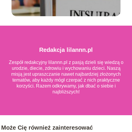
Redakcja lilannn.pl
Zespół redakcyjny lilannn.pl z pasją dzieli się wiedzą o
urodzie, diecie, zdrowiu i wychowaniu dzieci. Naszą
misją jest upraszczanie nawet najbardziej złożonych
tematów, aby każdy mógł czerpać z nich praktyczne
korzyści. Razem odkrywamy, jak dbać o siebie i
najbliższych!
Może Cię również zainteresować