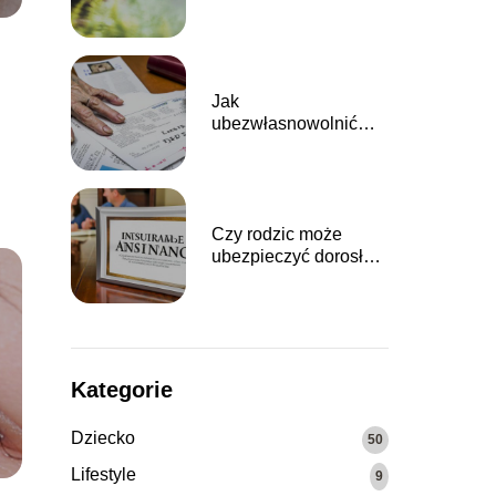
a
Jak
ubezwłasnowolnić
rodzica?
Czy rodzic może
ubezpieczyć dorosłe
dziecko?
Kategorie
Dziecko
50
Lifestyle
9