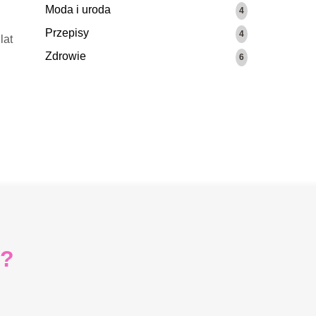
h
Moda i uroda
4
Przepisy
4
lat
Zdrowie
6
i?