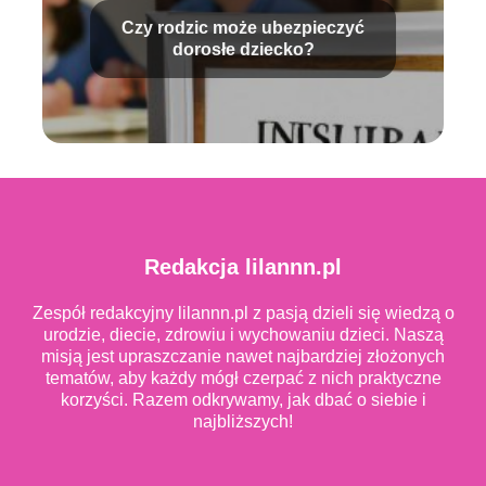
Czy rodzic może ubezpieczyć
dorosłe dziecko?
Redakcja lilannn.pl
Zespół redakcyjny lilannn.pl z pasją dzieli się wiedzą o
urodzie, diecie, zdrowiu i wychowaniu dzieci. Naszą
misją jest upraszczanie nawet najbardziej złożonych
tematów, aby każdy mógł czerpać z nich praktyczne
korzyści. Razem odkrywamy, jak dbać o siebie i
najbliższych!