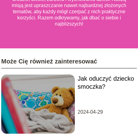
misją jest upraszczanie nawet najbardziej złożonych
tematów, aby każdy mógł czerpać z nich praktyczne
korzyści. Razem odkrywamy, jak dbać o siebie i
najbliższych!
Może Cię również zainteresować
Jak oduczyć dziecko
smoczka?
2024-04-29