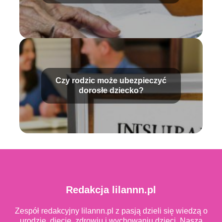
Czy rodzic może ubezpieczyć
dorosłe dziecko?
Redakcja lilannn.pl
Zespół redakcyjny lilannn.pl z pasją dzieli się wiedzą o
urodzie, diecie, zdrowiu i wychowaniu dzieci. Naszą